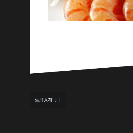
投
生肝入荷っ！
稿
ナ
ビ