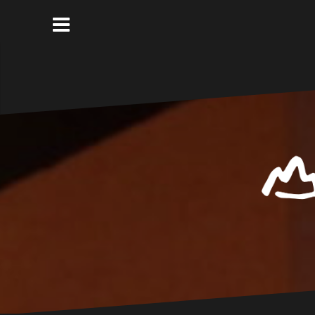
コ
ン
テ
ン
ツ
へ
ス
キ
ッ
プ