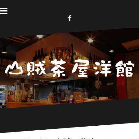
コ
ン
テ
ン
F
a
ツ
c
へ
e
b
ス
o
キ
o
k
ッ
プ