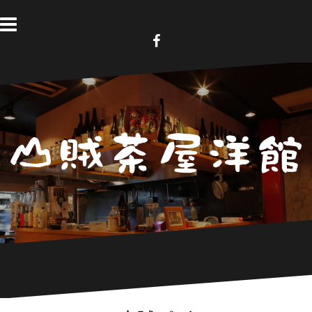
コ
ン
テ
ン
F
a
ツ
c
へ
e
b
ス
o
キ
o
k
ッ
プ